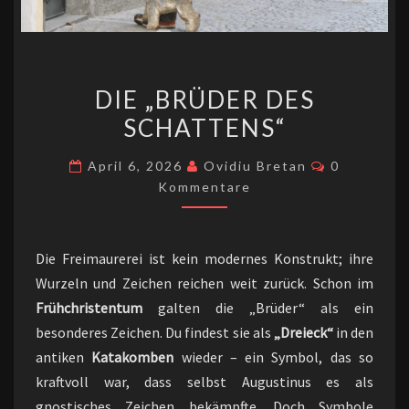
DIE
DIE „BRÜDER DES
„BRÜDER
SCHATTENS“
DES
SCHATTENS“
Kommentar
April 6, 2026
Ovidiu Bretan
0
Kommentare
Die Freimaurerei ist kein modernes Konstrukt; ihre
Wurzeln und Zeichen reichen weit zurück. Schon im
Frühchristentum
galten die „Brüder“ als ein
besonderes Zeichen. Du findest sie als
„Dreieck“
in den
antiken
Katakomben
wieder – ein Symbol, das so
kraftvoll war, dass selbst Augustinus es als
gnostisches Zeichen bekämpfte. Doch Symbole