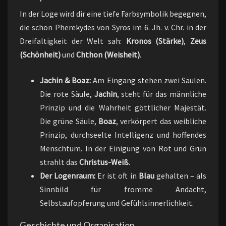
In der Loge wird dir eine tiefe Farbsymbolik begegnen,
die schon Pherekydes von Syros im 6. Jh. v. Chr. in der
Dreifaltigkeit der Welt sah:
Kronos (Stärke)
,
Zeus
(Schönheit)
und
Chthon (Weisheit)
.
Jachin & Boaz:
Am Eingang stehen zwei Säulen.
Die rote Säule,
Jachin
, steht für das männliche
Prinzip und die Wahrheit göttlicher Majestät.
Die grüne Säule,
Boaz
, verkörpert das weibliche
Prinzip, durchseelte Intelligenz und hoffendes
Menschtum. In der Einigung von Rot und Grün
strahlt das
Christus-Weiß
.
Der Logenraum:
Er ist oft in
Blau
gehalten – als
Sinnbild für fromme Andacht,
Selbstaufopferung und Gefühlsinnerlichkeit.
Geschichte und Organisation