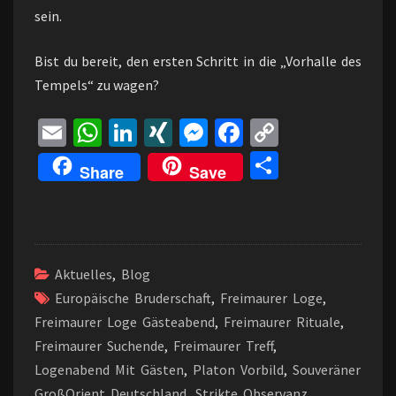
sein.
Bist du bereit, den ersten Schritt in die „Vorhalle des
Tempels“ zu wagen?
E
W
Li
XI
M
Fa
C
m
h
n
N
es
ce
o
Te
Share
Save
ai
at
ke
G
se
b
p
il
l
sA
dI
n
o
y
e
p
n
ge
o
Li
n
p
r
k
n
Aktuelles
,
Blog
k
Europäische Bruderschaft
,
Freimaurer Loge
,
Freimaurer Loge Gästeabend
,
Freimaurer Rituale
,
Freimaurer Suchende
,
Freimaurer Treff
,
Logenabend Mit Gästen
,
Platon Vorbild
,
Souveräner
GroßOrient Deutschland
,
Strikte Observanz