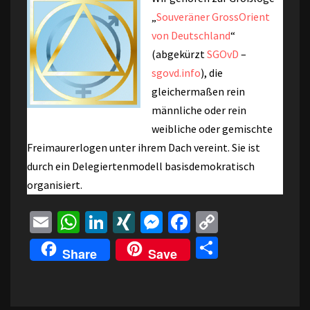
„
Souveräner GrossOrient
von Deutschland
“
(abgekürzt
SGOvD
–
sgovd.info
), die
gleichermaßen rein
männliche oder rein
weibliche oder gemischte
Freimaurerlogen unter ihrem Dach vereint. Sie ist
durch ein Delegiertenmodell basisdemokratisch
organisiert.
E
W
Li
XI
M
Fa
C
m
h
n
N
es
ce
o
Te
Share
Save
ai
at
ke
G
se
b
p
il
l
sA
dI
n
o
y
e