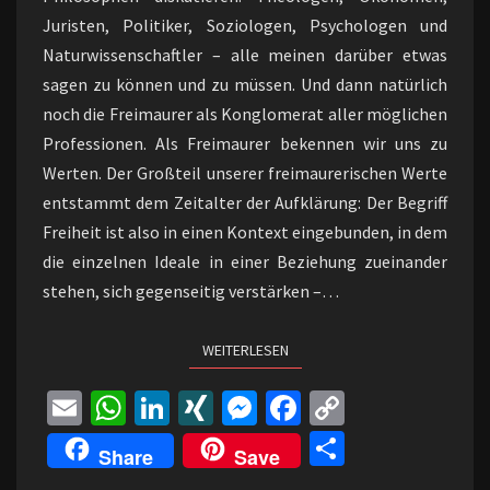
Juristen, Politiker, Soziologen, Psychologen und
Naturwissenschaftler – alle meinen darüber etwas
sagen zu können und zu müssen. Und dann natürlich
noch die Freimaurer als Konglomerat aller möglichen
Professionen. Als Freimaurer bekennen wir uns zu
Werten. Der Großteil unserer freimaurerischen Werte
entstammt dem Zeitalter der Aufklärung: Der Begriff
Freiheit ist also in einen Kontext eingebunden, in dem
die einzelnen Ideale in einer Beziehung zueinander
stehen, sich gegenseitig verstärken –…
WEITERLESEN
WEITERLESEN
E
W
Li
XI
M
Fa
C
m
h
n
N
es
ce
o
Te
Share
Save
ai
at
ke
G
se
b
p
il