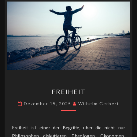
p
r
k
n
k
FREIHEIT
FREIHEIT
Dezember 15, 2025
Wilhelm Gerbert
Freiheit ist einer der Begriffe, über die nicht nur
Philosophen diskutieren. Theologen, Ökonomen,