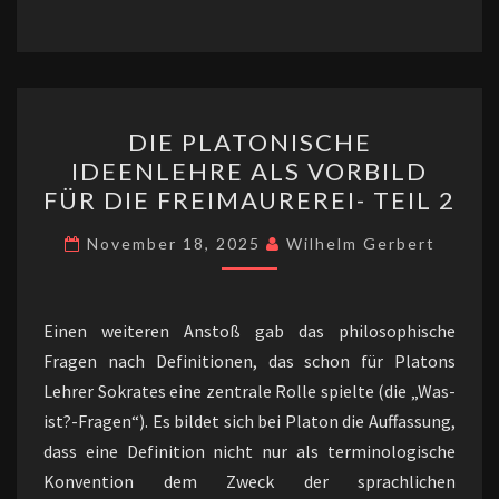
l
sA
dI
n
o
y
e
p
n
ge
o
Li
n
p
r
k
n
DIE
k
DIE PLATONISCHE
PLATONISCHE
IDEENLEHRE ALS VORBILD
IDEENLEHRE
FÜR DIE FREIMAUREREI- TEIL 2
ALS
VORBILD
November 18, 2025
Wilhelm Gerbert
FÜR
DIE
FREIMAUREREI-
Einen weiteren Anstoß gab das philosophische
TEIL
Fragen nach Definitionen, das schon für Platons
2
Lehrer Sokrates eine zentrale Rolle spielte (die „Was-
ist?-Fragen“). Es bildet sich bei Platon die Auffassung,
dass eine Definition nicht nur als terminologische
Konvention dem Zweck der sprachlichen