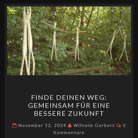
p
r
k
n
k
FINDE
FINDE DEINEN WEG:
DEINEN
GEMEINSAM FÜR EINE
WEG:
BESSERE ZUKUNFT
GEMEINSAM
FÜR
Komme
November 12, 2024
Wilhelm Gerbert
0
EINE
Kommentare