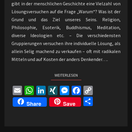
gibt in der menschlichen Geschichte eine Vielzahl von
Lösungsversuchen auf die Frage „Warum“? Was ist der
Grund und das Ziel unseres Seins. Religion,
Philosophie, Esoterik, Buddhismus, Meditation,
diverse Ideologien etc. – Die verschiedensten
Gruppierungen versuchen ihre individuelle Lösung, als
allein Selig machend zu verkaufen – oft mit radikalen
Mitteln und auf Kosten der anders Denkender….
WEITERLESEN
WEITERLESEN
E
W
Li
XI
M
Fa
C
m
h
n
N
es
ce
o
Te
Share
Save
ai
at
ke
G
se
b
p
il
l
sA
dI
n
o
y
e
p
n
ge
o
Li
n