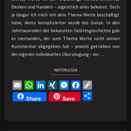
Denken und Handeln – eigentlich alles bekannt. Doch
je länger ich mich mit dem Thema Werte beschäftigt
habe, desto komplizierter wurde das Ganze. In den
Jahrtausenden der bekannten Geistesgeschichte gab
es niemanden, der zum Thema Werte nicht seinen
Kommentar abgegeben hat – jeweils getrieben von
der eigenen individuellen Überzeugung – sei…
WEITERLESEN
WEITERLESEN
E
W
Li
XI
M
Fa
C
m
h
n
N
es
ce
o
Te
Share
Save
ai
at
ke
G
se
b
p
il
l
sA
dI
n
o
y
e
p
n
ge
o
Li
n