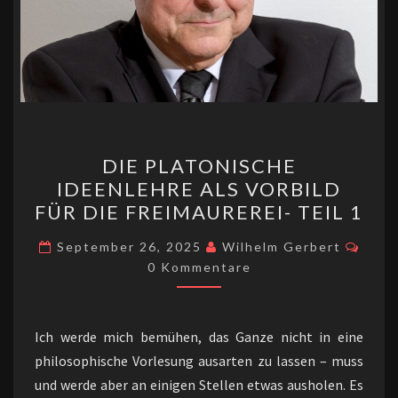
DIE
DIE PLATONISCHE
PLATONISCHE
IDEENLEHRE ALS VORBILD
IDEENLEHRE
FÜR DIE FREIMAUREREI- TEIL 1
ALS
VORBILD
Komm
September 26, 2025
Wilhelm Gerbert
FÜR
0 Kommentare
DIE
FREIMAUREREI-
Ich werde mich bemühen, das Ganze nicht in eine
TEIL
philosophische Vorlesung ausarten zu lassen – muss
1
und werde aber an einigen Stellen etwas ausholen. Es