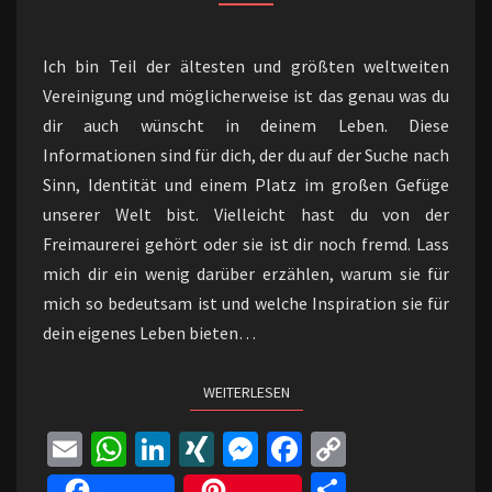
BESSERE
ZUKUNFT
Ich bin Teil der ältesten und größten weltweiten
Vereinigung und möglicherweise ist das genau was du
dir auch wünscht in deinem Leben. Diese
Informationen sind für dich, der du auf der Suche nach
Sinn, Identität und einem Platz im großen Gefüge
unserer Welt bist. Vielleicht hast du von der
Freimaurerei gehört oder sie ist dir noch fremd. Lass
mich dir ein wenig darüber erzählen, warum sie für
mich so bedeutsam ist und welche Inspiration sie für
dein eigenes Leben bieten…
WEITERLESEN
WEITERLESEN
E
W
Li
XI
M
Fa
C
m
h
n
N
es
ce
o
Te