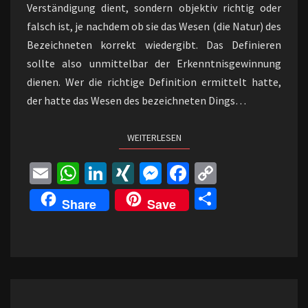
Verständigung dient, sondern objektiv richtig oder
falsch ist, je nachdem ob sie das Wesen (die Natur) des
Bezeichneten korrekt wiedergibt. Das Definieren
sollte also unmittelbar der Erkenntnisgewinnung
dienen. Wer die richtige Definition ermittelt hatte,
der hatte das Wesen des bezeichneten Dings…
WEITERLESEN
WEITERLESEN
E
W
Li
XI
M
Fa
C
m
h
n
N
es
ce
o
Te
Share
Save
ai
at
ke
G
se
b
p
il
l
sA
dI
n
o
y
e
p
n
ge
o
Li
n
p
r
k
n
UNSERE
k