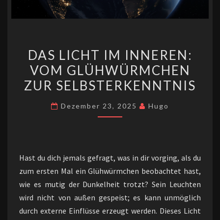
DAS
DAS LICHT IM INNEREN:
LICHT
VOM GLÜHWÜRMCHEN
IM
ZUR SELBSTERKENNTNIS
INNEREN:
VOM
Dezember 23, 2025
Hugo
GLÜHWÜRMCHEN
ZUR
SELBSTERKENNTNIS
Hast du dich jemals gefragt, was in dir vorging, als du
zum ersten Mal ein Glühwürmchen beobachtet hast,
wie es mutig der Dunkelheit trotzt? Sein Leuchten
wird nicht von außen gespeist; es kann unmöglich
durch externe Einflüsse erzeugt werden. Dieses Licht