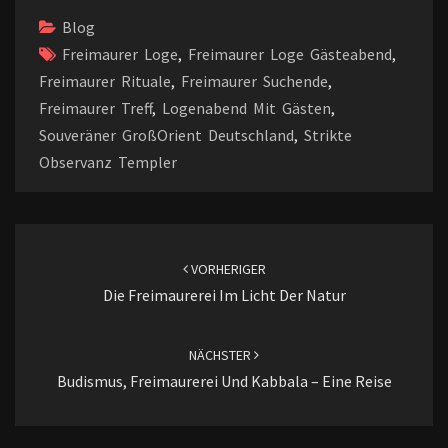
p
r
k
n
Blog
k
Freimaurer Loge
,
Freimaurer Loge Gästeabend
,
Freimaurer Rituale
,
Freimaurer Suchende
,
Freimaurer Treff
,
Logenabend Mit Gästen
,
Souveräner GroßOrient Deutschland
,
Strikte
Observanz Templer
Beitragsnavigation
VORHERIGER
Die Freimaurerei Im Licht Der Natur
NÄCHSTER
Budismus, Freimaurerei Und Kabbala – Eine Reise