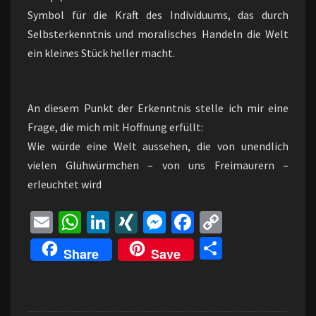
Symbol für die Kraft des Individuums, das durch
Selbsterkenntnis und moralisches Handeln die Welt
ein kleines Stück heller macht.
An diesem Punkt der Erkenntnis stelle ich mir eine
Frage, die mich mit Hoffnung erfüllt:
Wie würde eine Welt aussehen, die von unendlich
vielen Glühwürmchen – von uns Freimaurern –
erleuchtet wird
E
W
Li
XI
M
Fa
C
m
h
n
N
es
ce
o
Te
Share
Save
ai
at
ke
G
se
b
p
il
l
sA
dI
n
o
y
e
p
n
ge
o
Li
n