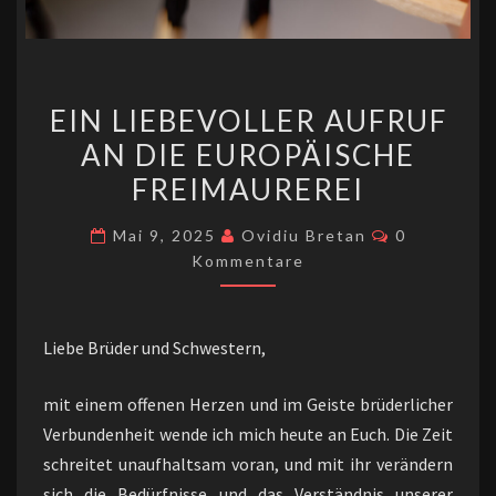
EIN
EIN LIEBEVOLLER AUFRUF
LIEBEVOLLER
AN DIE EUROPÄISCHE
AUFRUF
FREIMAUREREI
AN
DIE
Kommentar
Mai 9, 2025
Ovidiu Bretan
0
EUROPÄISCHE
Kommentare
FREIMAUREREI
Liebe Brüder und Schwestern,
mit einem offenen Herzen und im Geiste brüderlicher
Verbundenheit wende ich mich heute an Euch. Die Zeit
schreitet unaufhaltsam voran, und mit ihr verändern
sich die Bedürfnisse und das Verständnis unserer