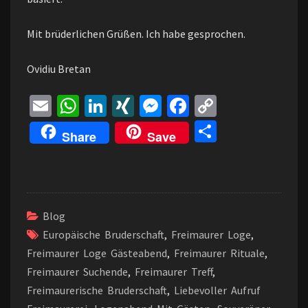
Mit brüderlichen Grüßen. Ich habe gesprochen.
Ovidiu Bretan
E
W
Li
XI
M
Fa
C
m
h
n
N
es
ce
o
Te
Share
Save
ai
at
ke
G
se
b
p
il
l
sA
dI
n
o
y
e
p
n
ge
o
Li
n
p
r
k
n
Blog
k
Europäische Bruderschaft
,
Freimaurer Loge
,
Freimaurer Loge Gästeabend
,
Freimaurer Rituale
,
Freimaurer Suchende
,
Freimaurer Treff
,
Freimaurerische Bruderschaft
,
Liebevoller Aufruf