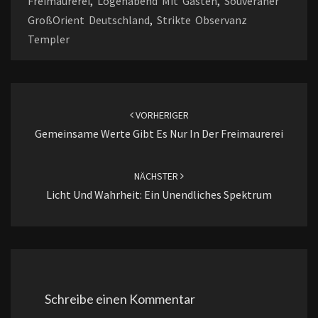
Freimaurerei
,
Logenabend Mit Gästen
,
Souveräner
GroßOrient Deutschland
,
Strikte Observanz
Templer
Beitragsnavigation
VORHERIGER
Gemeinsame Werte Gibt Es Nur In Der Freimaurerei
NÄCHSTER
Licht Und Wahrheit: Ein Unendliches Spektrum
Schreibe einen Kommentar