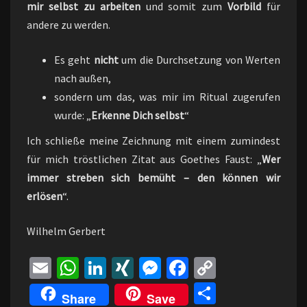
mir selbst zu arbeiten
und somit zum
Vorbild
für
andere zu werden.
Es geht
nicht
um die Durchsetzung von Werten
nach außen,
sondern um das, was mir im Ritual zugerufen
wurde: „
Erkenne Dich selbst
“
Ich schließe meine Zeichnung mit einem zumindest
für mich tröstlichen Zitat aus Goethes Faust: „
Wer
immer streben sich bemüht – den können wir
erlösen
“.
Wilhelm Gerbert
E
W
Li
XI
M
Fa
C
m
h
n
N
es
ce
o
Te
Share
Save