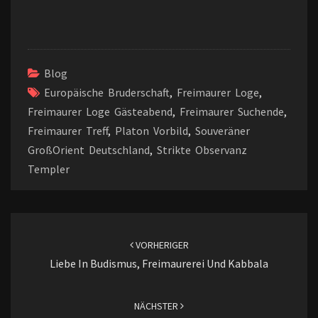
ai
at
ke
G
se
b
p
il
l
sA
dI
n
o
y
e
p
n
ge
o
Li
n
p
r
k
n
Blog
k
Europäische Bruderschaft
,
Freimaurer Loge
,
Freimaurer Loge Gästeabend
,
Freimaurer Suchende
,
Freimaurer Treff
,
Platon Vorbild
,
Souveräner
GroßOrient Deutschland
,
Strikte Observanz
Templer
Beitragsnavigation
VORHERIGER
Liebe In Budismus, Freimaurerei Und Kabbala
NÄCHSTER