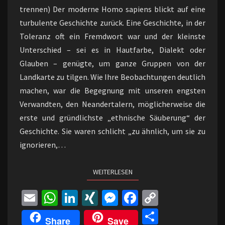
trennen) Der moderne Homo sapiens blickt auf eine
turbulente Geschichte zurück. Eine Geschichte, in der
Toleranz oft ein Fremdwort war und der kleinste
Unterschied – sei es in Hautfarbe, Dialekt oder
Glauben – genügte, um ganze Gruppen von der
Landkarte zu tilgen. Wie Ihre Beobachtungen deutlich
machen, war die Begegnung mit unseren engsten
Verwandten, den Neandertalern, möglicherweise die
erste und gründlichste „ethnische Säuberung“ der
Geschichte. Sie waren schlicht „zu ähnlich, um sie zu
ignorieren,…
WEITERLESEN
WEITERLESEN
E
W
Li
XI
M
Fa
C
m
h
n
N
es
ce
o
Te
Share
Save