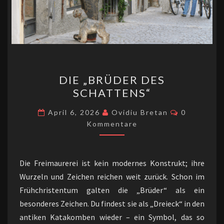
DIE
DIE „BRÜDER DES
„BRÜDER
SCHATTENS“
DES
SCHATTENS“
Kommentar
April 6, 2026
Ovidiu Bretan
0
Kommentare
Die Freimaurerei ist kein modernes Konstrukt; ihre
Wurzeln und Zeichen reichen weit zurück. Schon im
Frühchristentum galten die „Brüder“ als ein
besonderes Zeichen. Du findest sie als „Dreieck“ in den
antiken Katakomben wieder – ein Symbol, das so