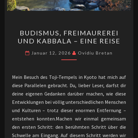
BUDISMUS,
BUDISMUS, FREIMAUREREI
FREIMAUREREI
UND KABBALA – EINE REISE
UND
KABBALA
Januar 12, 2026
Ovidiu Bretan
–
EINE
REISE
Mein Besuch des Toji-Tempels in Kyoto hat mich auf
diese Parallelen gebracht. Du, lieber Leser, darfst dir
deine eigenen Gedanken darüber machen, wie diese
Entwicklungen bei völlig unterschiedlichen Menschen
und Kulturen – trotz dieser enormen Entfernung –
entstehen konnten.Machen wir einmal gemeinsam
den ersten Schritt: den berühmten Schritt über die
Schwelle am Eingang. Auf diesem Schritt werden wir