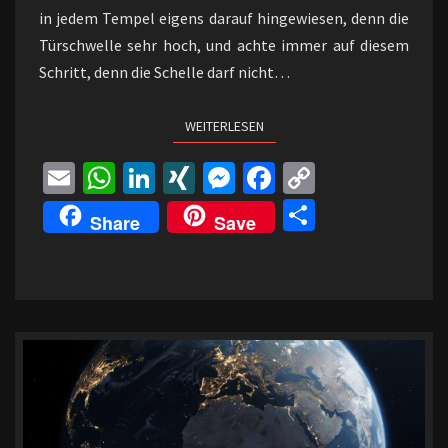
in jedem Tempel eigens darauf hingewiesen, denn die
Türschwelle sehr hoch, und achte immer auf diesem
Schritt, denn die Schelle darf nicht…
WEITERLESEN
WEITERLESEN
E
W
Li
XI
M
Fa
C
m
h
n
N
es
ce
o
Te
Share
Save
ai
at
ke
G
se
b
p
il
l
sA
dI
n
o
y
e
p
n
ge
o
Li
n
p
r
k
n
k