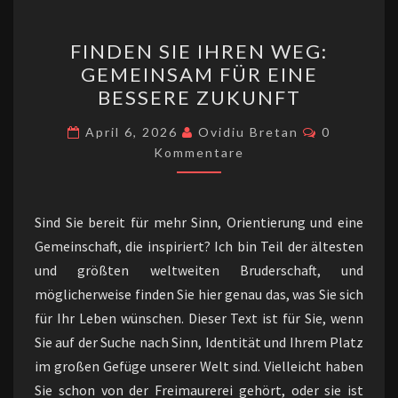
FINDEN
FINDEN SIE IHREN WEG:
SIE
GEMEINSAM FÜR EINE
IHREN
BESSERE ZUKUNFT
WEG:
GEMEINSAM
Kommentar
April 6, 2026
Ovidiu Bretan
0
FÜR
Kommentare
EINE
BESSERE
Sind Sie bereit für mehr Sinn, Orientierung und eine
ZUKUNFT
Gemeinschaft, die inspiriert? Ich bin Teil der ältesten
und größten weltweiten Bruderschaft, und
möglicherweise finden Sie hier genau das, was Sie sich
für Ihr Leben wünschen. Dieser Text ist für Sie, wenn
Sie auf der Suche nach Sinn, Identität und Ihrem Platz
im großen Gefüge unserer Welt sind. Vielleicht haben
Sie schon von der Freimaurerei gehört, oder sie ist