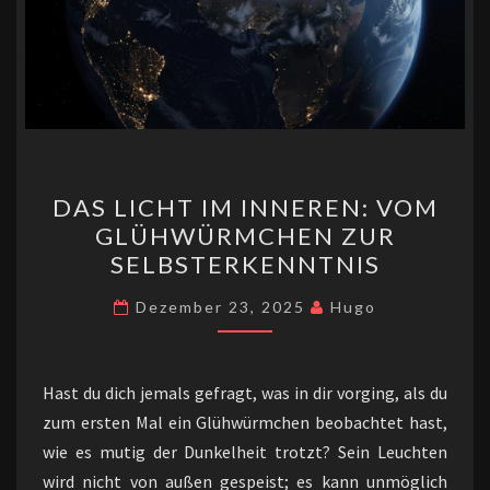
DAS
DAS LICHT IM INNEREN: VOM
LICHT
GLÜHWÜRMCHEN ZUR
IM
SELBSTERKENNTNIS
INNEREN:
VOM
Dezember 23, 2025
Hugo
GLÜHWÜRMCHEN
ZUR
SELBSTERKENNTNIS
Hast du dich jemals gefragt, was in dir vorging, als du
zum ersten Mal ein Glühwürmchen beobachtet hast,
wie es mutig der Dunkelheit trotzt? Sein Leuchten
wird nicht von außen gespeist; es kann unmöglich