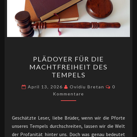
PLÄDOYER
PLÄDOYER FÜR DIE
FÜR
MACHTFREIHEIT DES
DIE
TEMPELS
MACHTFREIHEIT
DES
Kommenta
April 13, 2026
Ovidiu Bretan
0
TEMPELS
Kommentare
Geschätzte Leser, liebe Brüder, wenn wir die Pforte
unseres Tempels durchschreiten, lassen wir die Welt
der Profanität hinter uns. Doch was genau bedeutet