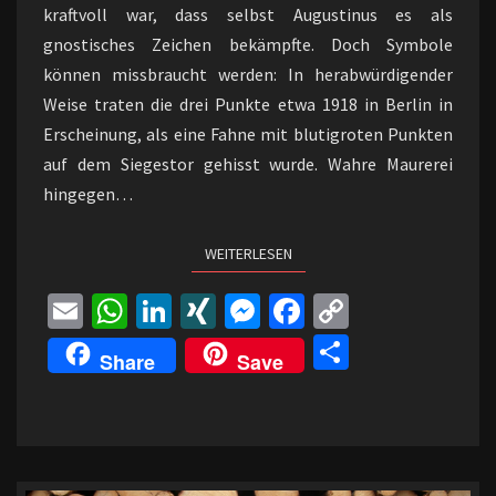
kraftvoll war, dass selbst Augustinus es als
gnostisches Zeichen bekämpfte. Doch Symbole
können missbraucht werden: In herabwürdigender
Weise traten die drei Punkte etwa 1918 in Berlin in
Erscheinung, als eine Fahne mit blutigroten Punkten
auf dem Siegestor gehisst wurde. Wahre Maurerei
hingegen…
WEITERLESEN
WEITERLESEN
E
W
Li
XI
M
Fa
C
m
h
n
N
es
ce
o
Te
Share
Save
ai
at
ke
G
se
b
p
il
l
sA
dI
n
o
y
e
p
n
ge
o
Li
n
p
r
k
n