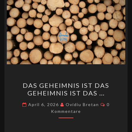
k
DAS
DAS GEHEIMNIS IST DAS
GEHEIMNIS
GEHEIMNIS IST DAS …
IST
DAS
Kommentar
April 6, 2026
Ovidiu Bretan
0
GEHEIMNIS
Kommentare
IST
DAS