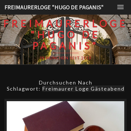
Skip
FREIMAURERLOGE "HUGO DE PAGANIS"
Togg
to
navig
content
FREIMAURERLOGE
"HUGO DE
PAGANIS"
IN MÜNCHEN SEIT 2018
Durchsuchen Nach
Schlagwort:
Freimaurer Loge Gästeabend