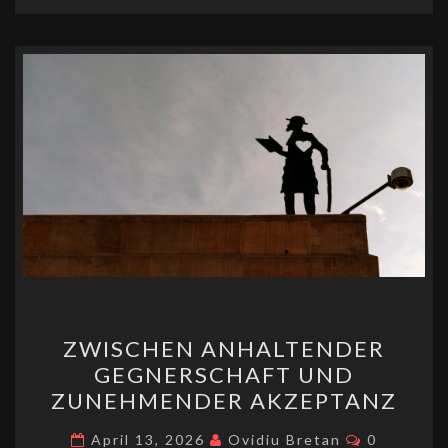
p
n
ge
o
Li
n
p
r
k
n
k
ZWISCHEN
ZWISCHEN ANHALTENDER
ANHALTENDER
GEGNERSCHAFT UND
GEGNERSCHAFT
ZUNEHMENDER AKZEPTANZ
UND
ZUNEHMENDER
Kommenta
April 13, 2026
Ovidiu Bretan
0