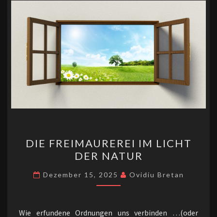
k
DIE
DIE FREIMAUREREI IM LICHT
FREIMAUREREI
DER NATUR
IM
LICHT
Dezember 15, 2025
Ovidiu Bretan
DER
NATUR
Wie erfundene Ordnungen uns verbinden …(oder