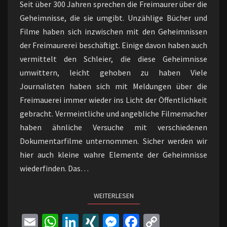
Seit über 300 Jahren sprechen die Freimaurer über die
…
Geheimnisse, die sie umgibt. Unzählige Bücher und
Filme haben sich inzwischen mit den Geheimnissen
der Freimaurerei beschäftigt. Einige davon haben auch
vermittelt den Schleier, die diese Geheimnisse
umwittern, leicht gehoben zu haben Viele
Journalisten haben sich mit Meldungen über die
Freimauerei immer wieder ins Licht der Öffentlichkeit
gebracht. Vermeintliche und angebliche Filmemacher
haben ähnliche Versuche mit verschiedenen
Dokumentarfilme unternommen. Sicher werden wir
hier auch kleine wahre Elemente der Geheimnisse
wiederfinden. Das…
WEITERLESEN
WEITERLESEN
E
W
Li
XI
M
Fa
C