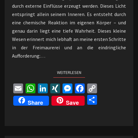
durch externe Einflüsse erzeugt werden. Dieses Licht
entspringt allein seinem Inneren. Es entsteht durch
eine chemische Reaktion im eigenen Körper – und
genau darin liegt eine tiefe Wahrheit. Dieses kleine
Wesen erinnert mich lebhaft an meine ersten Schritte
in der Freimaurerei und an die eindringliche
Aufforderung:…
WEITERLESEN
WEITERLESEN
E
W
Li
XI
M
Fa
C
m
h
n
N
es
ce
o
Te
Share
Save
ai
at
ke
G
se
b
p
il
l
sA
dI
n
o
y
e
p
n
ge
o
Li
n
p
r
k
n