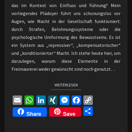
das im Kontext von Einfluss und Führung? Mein
vorliegendes Plädoyer führt uns schonungslos vor
Augen, wie Macht in der Gesellschaft funktioniert:
durch Strafen, Belohnungssysteme oder die
psychologische Umformung des Bewusstseins. Es ist
ein System aus „repressiver“, „kompensatorischer“
und „konditionierter“ Macht. Ich stehe heute hier, um
darzulegen, warum diese Elemente in der
Freimaurerei weder gewünscht sind noch genutzt…
WEITERLESEN
WEITERLESEN
E
W
Li
XI
M
Fa
C
m
h
n
N
es
ce
o
Te
Share
Save
ai
at
ke
G
se
b
p
il
l
sA
dI
n
o
y
e