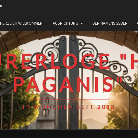
"
HERZLICH WILLKOMMEN!
AUSRICHTUNG
DER NAMENSGEBER
URERLOGE "
PAGANIS"
IN MÜNCHEN SEIT 2018