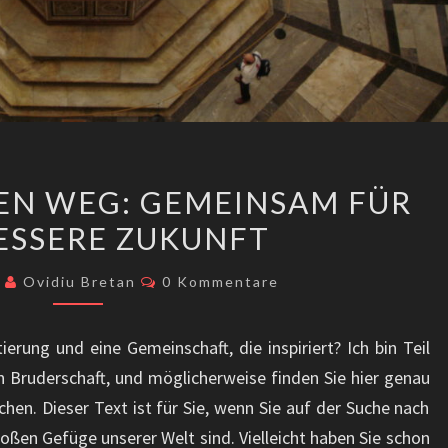
FINDEN
REN WEG: GEMEINSAM FÜR
SIE
BESSERE ZUKUNFT
IHREN
WEG:
Kommentare
6
Ovidiu Bretan
0 Kommentare
GEMEINSAM
FÜR
ierung und eine Gemeinschaft, die inspiriert? Ich bin Teil
EINE
 Bruderschaft, und möglicherweise finden Sie hier genau
BESSERE
chen. Dieser Text ist für Sie, wenn Sie auf der Suche nach
ZUKUNFT
roßen Gefüge unserer Welt sind. Vielleicht haben Sie schon