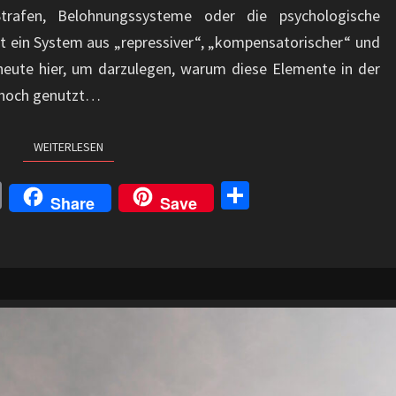
 Strafen, Belohnungssysteme oder die psychologische
 ein System aus „repressiver“, „kompensatorischer“ und
 heute hier, um darzulegen, warum diese Elemente in der
 noch genutzt…
WEITERLESEN
WEITERLESEN
C
Te
Share
Save
o
il
p
e
y
n
Li
n
k