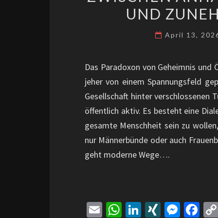
UND ZUNE
April 13, 20
Das Paradoxon von Geheimnis und Öffe
jeher von einem Spannungsfeld gepr
Gesellschaft hinter verschlossenen T
öffentlich aktiv. Es besteht eine Di
gesamte Menschheit sein zu wollen
nur Männerbünde oder auch Frauenb
geht moderne Wege….
E
W
Li
XI
M
Fa