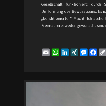
Gesellschaft funktioniert: durch
Umformung des Bewusstseins. Es ist
„konditionierter“ Macht. Ich stehe
Freimaurerei weder gewünscht sind
E
W
Li
XI
M
Fa
m
h
n
N
es
ce
ai
at
ke
G
se
b
l
sA
dI
n
o
p
n
ge
o
p
r
k