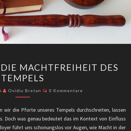
PLÄDOYER
 DIE MACHTFREIHEIT DES
FÜR
TEMPELS
DIE
MACHTFREIHEIT
Kommentare
26
Ovidiu Bretan
0 Kommentare
DES
TEMPELS
n wir die Pforte unseres Tempels durchschreiten, lassen
uns. Doch was genau bedeutet das im Kontext von Einfluss
oyer führt uns schonungslos vor Augen, wie Macht in der