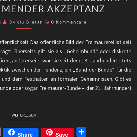
HMENDER AKZEPTANZ
GEGNERSCHAFT
UND
Kommentare
26
Ovidiu Bretan
0 Kommentare
ZUNEHMENDER
AKZEPTANZ
ntlichkeit Das öffentliche Bild der Freimaurerei ist seit
ägt: Einerseits gilt sie als „Geheimbund“ oder diskrete
üren, andererseits war sie seit dem 18. Jahrhundert stets
alektik zwischen der Tendenz, ein „Bund der Bünde“ für die
, und dem Festhalten an formalen Geheimnissen. Gibt es
ünde oder sogar Freimaurer-Bünde – der 21. Jahrhundert
WEITERLESEN
WEITERLESEN
C
Te
Share
Save