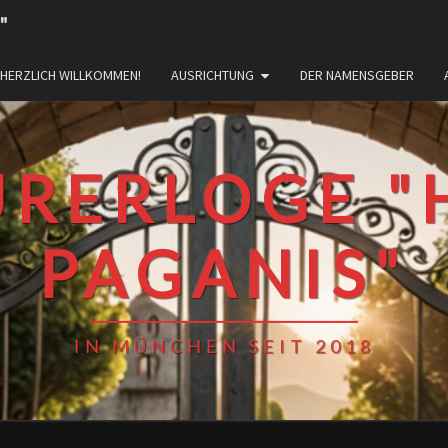
"
HERZLICH WILLKOMMEN!
AUSRICHTUNG
DER NAMENSGEBER
URERLOGE "
PAGANIS"
IN MÜNCHEN SEIT 2018