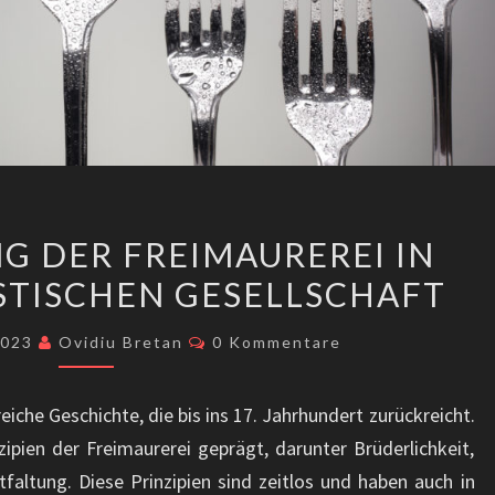
DIE
G DER FREIMAUREREI IN
BEDEUTUNG
ISTISCHEN GESELLSCHAFT
DER
FREIMAUREREI
Kommentare
2023
Ovidiu Bretan
0 Kommentare
IN
EINER
eiche Geschichte, die bis ins 17. Jahrhundert zurückreicht.
PLURALISTISCHEN
zipien der Freimaurerei geprägt, darunter Brüderlichkeit,
GESELLSCHAFT
altung. Diese Prinzipien sind zeitlos und haben auch in