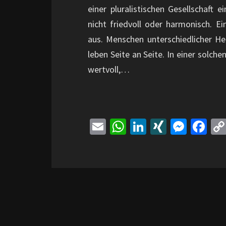
einer pluralistischen Gesellschaft 
nicht friedvoll oder harmonisch. Ein
aus. Menschen unterschiedlicher H
leben Seite an Seite. In einer solche
wertvoll,…
E
W
Li
XI
M
Fa
m
h
n
N
es
ce
ai
at
ke
G
se
b
l
sA
dI
n
o
p
n
ge
o
p
r
k