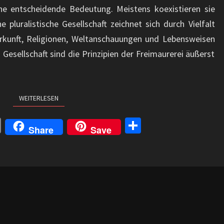
eine entscheidende Bedeutung. Meistens koexistieren sie
e pluralistische Gesellschaft zeichnet sich durch Vielfalt
erkunft, Religionen, Weltanschauungen und Lebensweisen
n Gesellschaft sind die Prinzipien der Freimaurerei äußerst
WEITERLESEN
WEITERLESEN
C
Te
Share
Save
o
il
p
e
y
n
Li
n
k