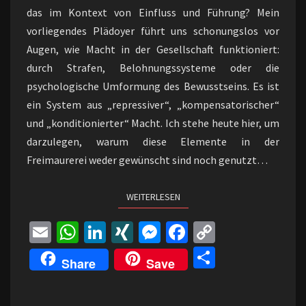
das im Kontext von Einfluss und Führung? Mein
vorliegendes Plädoyer führt uns schonungslos vor
Augen, wie Macht in der Gesellschaft funktioniert:
durch Strafen, Belohnungssysteme oder die
psychologische Umformung des Bewusstseins. Es ist
ein System aus „repressiver“, „kompensatorischer“
und „konditionierter“ Macht. Ich stehe heute hier, um
darzulegen, warum diese Elemente in der
Freimaurerei weder gewünscht sind noch genutzt…
WEITERLESEN
WEITERLESEN
E
W
Li
XI
M
Fa
C
m
h
n
N
es
ce
o
Te
Share
Save
ai
at
ke
G
se
b
p
il
l
sA
dI
n
o
y
e