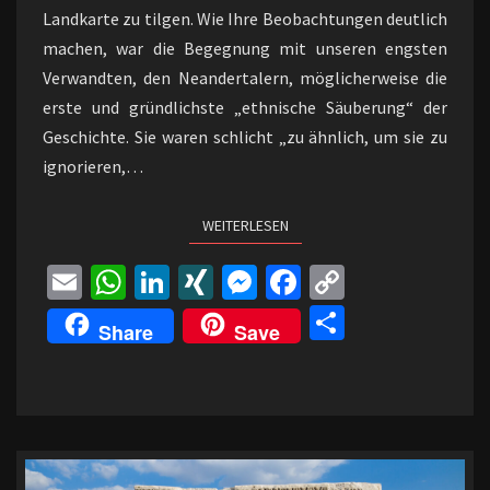
Landkarte zu tilgen. Wie Ihre Beobachtungen deutlich
machen, war die Begegnung mit unseren engsten
Verwandten, den Neandertalern, möglicherweise die
erste und gründlichste „ethnische Säuberung“ der
Geschichte. Sie waren schlicht „zu ähnlich, um sie zu
ignorieren,…
WEITERLESEN
WEITERLESEN
E
W
Li
XI
M
Fa
C
m
h
n
N
es
ce
o
Te
Share
Save
ai
at
ke
G
se
b
p
il
l
sA
dI
n
o
y
e
p
n
ge
o
Li
n
p
r
k
n