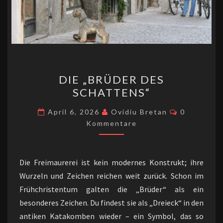
DIE
DIE „BRÜDER DES
„BRÜDER
SCHATTENS“
DES
SCHATTENS“
Kommentar
April 6, 2026
Ovidiu Bretan
0
Kommentare
Die Freimaurerei ist kein modernes Konstrukt; ihre
Wurzeln und Zeichen reichen weit zurück. Schon im
Frühchristentum galten die „Brüder“ als ein
besonderes Zeichen. Du findest sie als „Dreieck“ in den
antiken Katakomben wieder – ein Symbol, das so