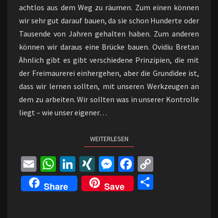
achtlos aus dem Weg zu räumen. Zum einen können
wir sehr gut darauf bauen, da sie schon Hunderte oder
Tausende von Jahren gehalten haben. Zum anderen
können wir daraus eine Brücke bauen. Ovidiu Bretan
Ähnlich gibt es gibt verschiedene Prinzipien, die mit
der Freimaurerei einhergehen, aber die Grundidee ist,
dass wir lernen sollten, mit unseren Werkzeugen an
dem zu arbeiten. Wir sollten was in unserer Kontrolle
liegt – wie unser eigener…
WEITERLESEN
WEITERLESEN
E
W
Li
XI
M
Fa
C
m
h
n
N
es
ce
o
Te
Share
Save
ai
at
ke
G
se
b
p
il
l
sA
dI
n
o
y
e