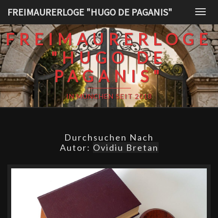
Skip
FREIMAURERLOGE "HUGO DE PAGANIS"
Togg
to
navig
content
FREIMAURERLOGE
"HUGO DE
PAGANIS"
IN MÜNCHEN SEIT 2018
Durchsuchen Nach
Autor:
Ovidiu Bretan