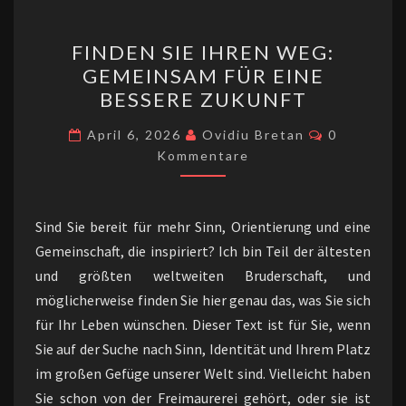
FINDEN
FINDEN SIE IHREN WEG:
SIE
GEMEINSAM FÜR EINE
IHREN
BESSERE ZUKUNFT
WEG:
GEMEINSAM
Kommentar
April 6, 2026
Ovidiu Bretan
0
FÜR
Kommentare
EINE
BESSERE
Sind Sie bereit für mehr Sinn, Orientierung und eine
ZUKUNFT
Gemeinschaft, die inspiriert? Ich bin Teil der ältesten
und größten weltweiten Bruderschaft, und
möglicherweise finden Sie hier genau das, was Sie sich
für Ihr Leben wünschen. Dieser Text ist für Sie, wenn
Sie auf der Suche nach Sinn, Identität und Ihrem Platz
im großen Gefüge unserer Welt sind. Vielleicht haben
Sie schon von der Freimaurerei gehört, oder sie ist