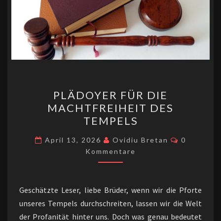
PLÄDOYER
PLÄDOYER FÜR DIE
FÜR
MACHTFREIHEIT DES
DIE
TEMPELS
MACHTFREIHEIT
DES
Kommenta
April 13, 2026
Ovidiu Bretan
0
TEMPELS
Kommentare
Geschätzte Leser, liebe Brüder, wenn wir die Pforte
unseres Tempels durchschreiten, lassen wir die Welt
der Profanität hinter uns. Doch was genau bedeutet