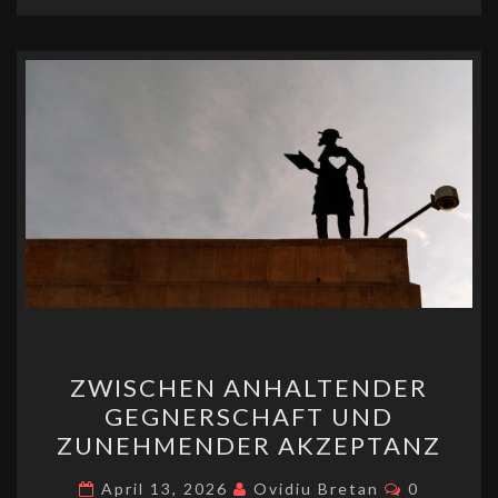
p
n
ge
o
Li
n
p
r
k
n
k
ZWISCHEN
ZWISCHEN ANHALTENDER
ANHALTENDER
GEGNERSCHAFT UND
GEGNERSCHAFT
ZUNEHMENDER AKZEPTANZ
UND
ZUNEHMENDER
Kommenta
April 13, 2026
Ovidiu Bretan
0