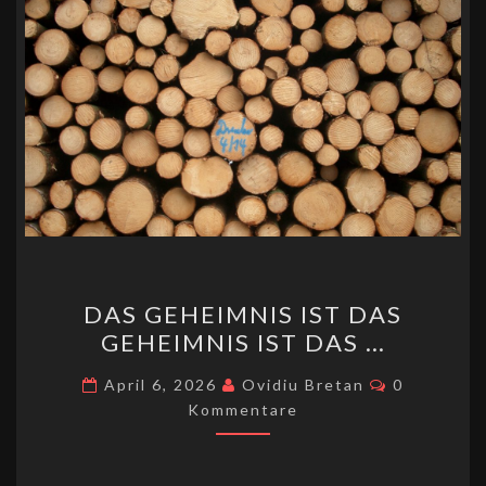
k
DAS
DAS GEHEIMNIS IST DAS
GEHEIMNIS
GEHEIMNIS IST DAS …
IST
DAS
Kommentar
April 6, 2026
Ovidiu Bretan
0
GEHEIMNIS
Kommentare
IST
DAS