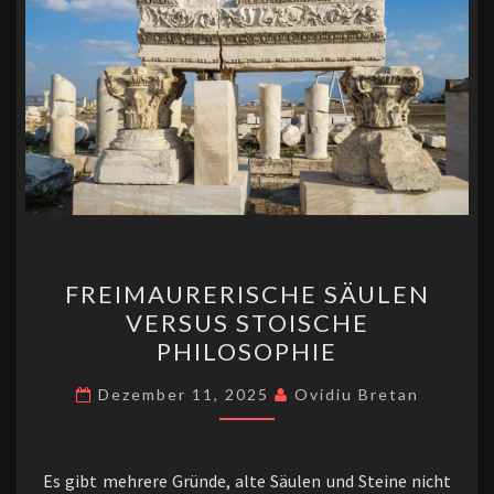
k
FREIMAURERISCHE
FREIMAURERISCHE SÄULEN
SÄULEN
VERSUS STOISCHE
VERSUS
PHILOSOPHIE
STOISCHE
PHILOSOPHIE
Dezember 11, 2025
Ovidiu Bretan
Es gibt mehrere Gründe, alte Säulen und Steine nicht