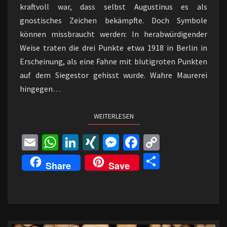
kraftvoll war, dass selbst Augustinus es als
gnostisches Zeichen bekämpfte. Doch Symbole
können missbraucht werden: In herabwürdigender
Weise traten die drei Punkte etwa 1918 in Berlin in
Erscheinung, als eine Fahne mit blutigroten Punkten
auf dem Siegestor gehisst wurde. Wahre Maurerei
hingegen…
WEITERLESEN
WEITERLESEN
E
W
Li
XI
M
Fa
C
m
h
n
N
es
ce
o
Te
Share
Save
ai
at
ke
G
se
b
p
il
l
sA
dI
n
o
y
e
p
n
ge
o
Li
n
p
r
k
n