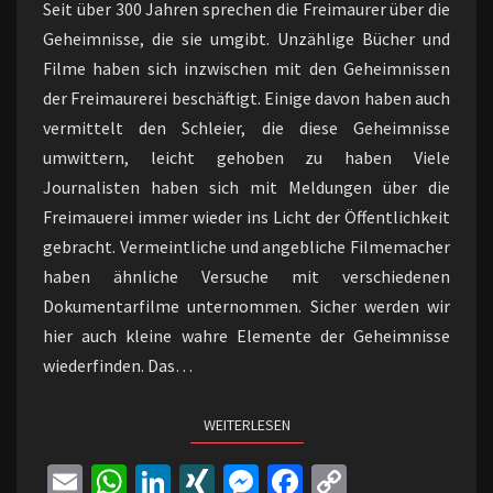
Seit über 300 Jahren sprechen die Freimaurer über die
…
Geheimnisse, die sie umgibt. Unzählige Bücher und
Filme haben sich inzwischen mit den Geheimnissen
der Freimaurerei beschäftigt. Einige davon haben auch
vermittelt den Schleier, die diese Geheimnisse
umwittern, leicht gehoben zu haben Viele
Journalisten haben sich mit Meldungen über die
Freimauerei immer wieder ins Licht der Öffentlichkeit
gebracht. Vermeintliche und angebliche Filmemacher
haben ähnliche Versuche mit verschiedenen
Dokumentarfilme unternommen. Sicher werden wir
hier auch kleine wahre Elemente der Geheimnisse
wiederfinden. Das…
WEITERLESEN
WEITERLESEN
E
W
Li
XI
M
Fa
C