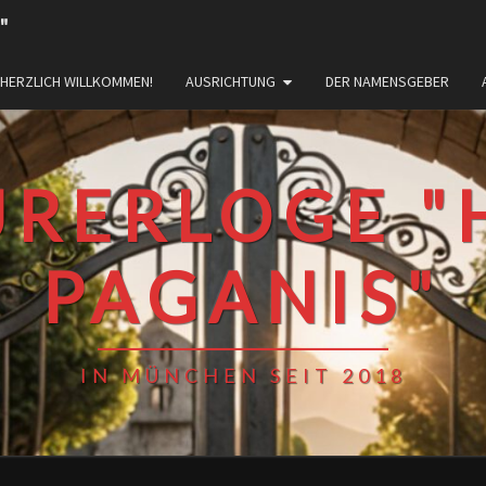
"
HERZLICH WILLKOMMEN!
AUSRICHTUNG
DER NAMENSGEBER
URERLOGE "
PAGANIS"
IN MÜNCHEN SEIT 2018