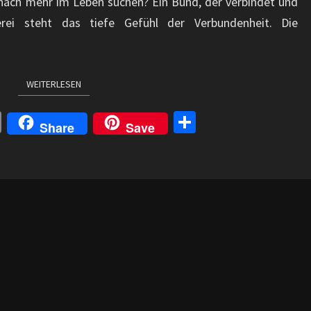
nach mehr im Leben suchen? Ein Bund, der verbindet und
erei steht das tiefe Gefühl der Verbundenheit. Die
WEITERLESEN
WEITERLESEN
C
Te
Share
Save
o
il
p
e
y
n
Li
n
k