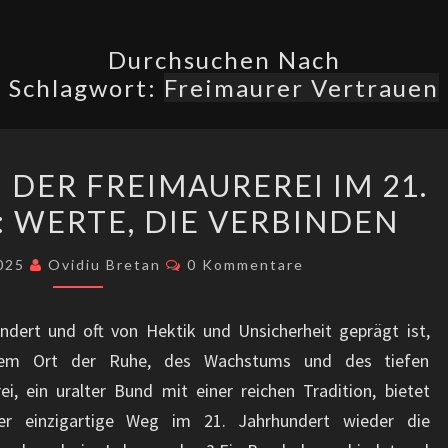
Durchsuchen Nach
Schlagwort:
Freimaurer Vertrauen
WILLKOMMEN
DER FREIMAUREREI IM 21.
IN
 WERTE, DIE VERBINDEN
DER
FREIMAUREREI
Kommentare
2025
Ovidiu Bretan
0 Kommentare
IM
21.
ändert und oft von Hektik und Unsicherheit geprägt ist,
JAHRHUNDERT:
nem Ort der Ruhe, des Wachstums und des tiefen
WERTE,
i, ein uralter Bund mit einer reichen Tradition, bietet
DIE
r einzigartige Weg im 21. Jahrhundert wieder die
VERBINDEN